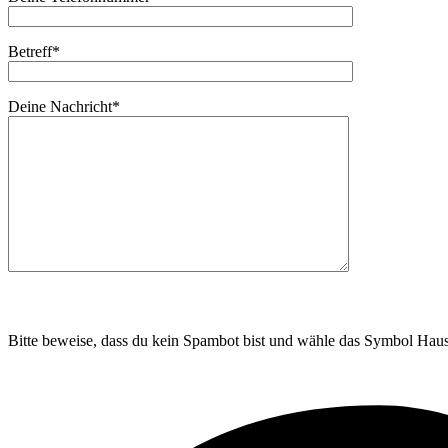
Betreff*
Deine Nachricht*
Bitte
lasse
Bitte
dieses
lasse
Bitte beweise, dass du kein Spambot bist und wähle das Symbol
Hau
Feld
dieses
leer.
Feld
leer.