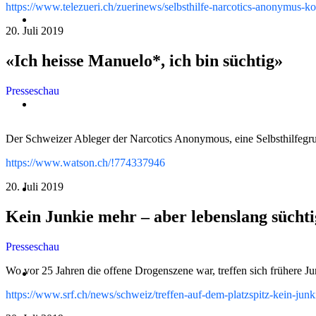
https://www.telezueri.ch/zuerinews/selbsthilfe-narcotics-anonymus-
Meetings
20. Juli 2019
«Ich heisse Manuelo*, ich bin süchtig»
Presseschau
Nur für Heute
Der Schweizer Ableger der Narcotics Anonymous, eine Selbsthilfegrupp
https://www.watson.ch/!774337946
20. Juli 2019
Das NA-Programm
Kein Junkie mehr – aber lebenslang süchti
Presseschau
Wo vor 25 Jahren die offene Drogenszene war, treffen sich frühere Jun
Für Mitglieder
https://www.srf.ch/news/schweiz/treffen-auf-dem-platzspitz-kein-jun