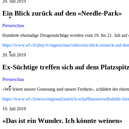
20. Juli 2019
Ein Blick zurück auf den «Needle-Park»
Für Angehörige
Presseschau
Hunderte ehemalige Drogensüchtige werden vom 19. bis 21. Juli auf d
https://www.srf.ch/play/tv/tagesschau/video/ein-blick-zurueck-auf
Fachleute – Experten
20. Juli 2019
Ex-Süchtige treffen sich auf dem Platzspit
Presseschau
NA Infocenter
«Wir feiern unsere Genesung und unsere Freiheit», schildert der ehe
https://www.srf.ch/news/regional/zuerich-schaffhausen/selbsthilfe-fue
19. Juli 2019
«Das ist ein Wunder. Ich könnte weinen»
Veranstaltungen