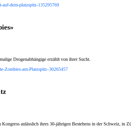
it-auf-dem-platzspitz-135295769
bies»
emalige Drogenabhängige erzählt von ihrer Sucht.
erte-Zombies-am-Platzspitz–30265457
tz
n Kongress anlässlich ihres 30-jährigen Bestehens in der Schweiz, in Zü