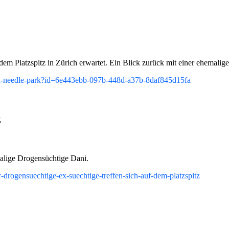
em Platzspitz in Zürich erwartet. Ein Blick zurück mit einer ehemalig
-den-needle-park?id=6e443ebb-097b-448d-a37b-8daf845d15fa
z
malige Drogensüchtige Dani.
r-drogensuechtige-ex-suechtige-treffen-sich-auf-dem-platzspitz