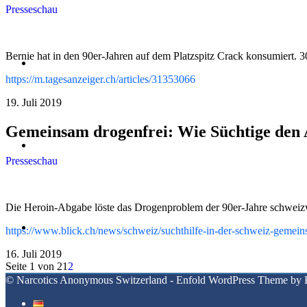
Presseschau
Bernie hat in den 90er-Jahren auf dem Platzspitz Crack konsumiert. 30 
Kontakt
https://m.tagesanzeiger.ch/articles/31353066
19. Juli 2019
Gemeinsam drogenfrei: Wie Süchtige den A
Suche
Presseschau
Die Heroin-Abgabe löste das Drogenproblem der 90er-Jahre schweizwei
Menü
Menü
https://www.blick.ch/news/schweiz/suchthilfe-in-der-schweiz-gemein
16. Juli 2019
Seite 1 von 2
1
2
© Narcotics Anonymous Switzerland -
Enfold WordPress Theme by K