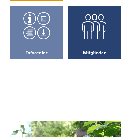
Infocenter
Mitglieder
Angehörige
Fachleute